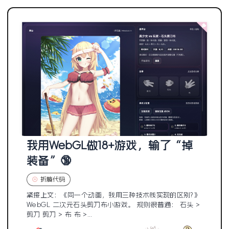
我用WebGL做18+游戏，输了“掉
装备”🔞
折腾代码
紧接上文：《同一个动画，我用三种技术栈实现的区别?》
WebGL 二次元石头剪刀布小游戏。 规则很普通： 石头 >
剪刀 剪刀 > 布 布 >...