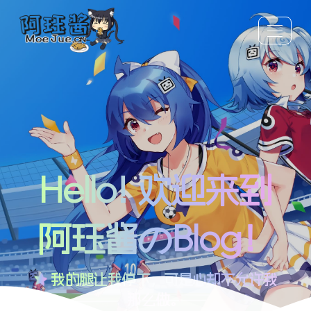
Hello! 欢迎来到
阿珏酱のBlog！
我的腿让我停下，可是心却不允许我
那么做。