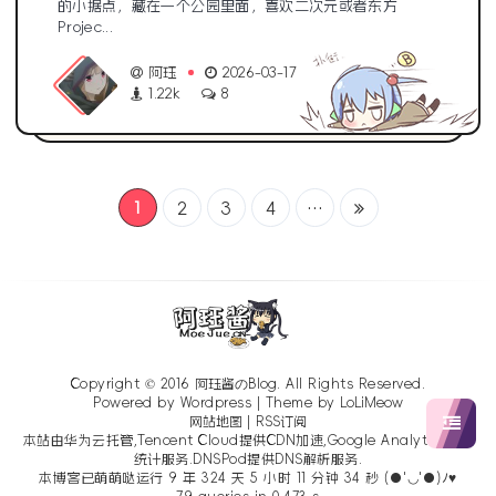
的小据点，藏在一个公园里面，喜欢二次元或者东方
Projec...
阿珏
2026-03-17
1.22k
8
1
2
3
4
···
Copyright © 2016
阿珏酱のBlog
. All Rights Reserved.
Powered by Wordpress | Theme by
LoLiMeow
网站地图
|
RSS订阅
本站由华为云托管,Tencent Cloud提供CDN加速,Google Analytics提供
统计服务.DNSPod提供DNS解析服务.
本博客已萌萌哒运行 9 年 324 天 5 小时 11 分钟 35 秒 (●'◡'●)ﾉ♥