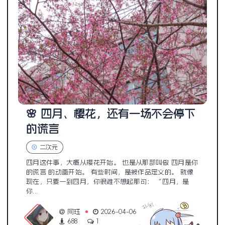
🌸 四月、樱花，还有一场不会停下
的谎言
二次元
四月这件事，大概从樱花开始。 也是从那部叫做 四月是你
的谎言 的动画开始。 有些时间，是被作品定义的。 就像
现在，只要一到四月，你很难不想起那句： “四月，是
你...
阿珏
2026-04-06
688
1