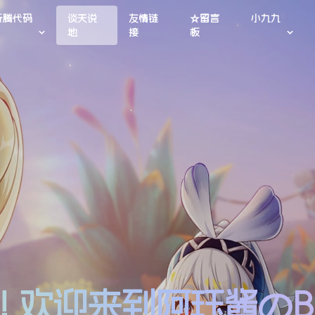
折腾代码
谈天说
友情链
☆留言
小九九
地
接
板
lo! 欢迎来到阿珏酱のB