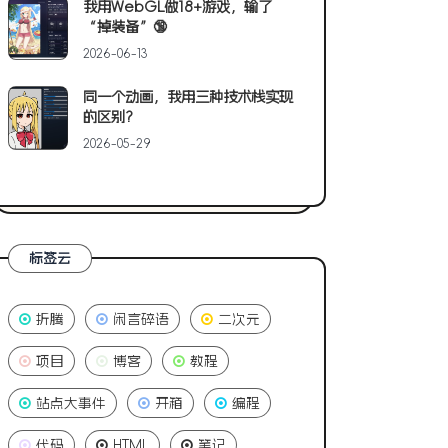
我用WebGL做18+游戏，输了
“掉装备”🔞
2026-06-13
同一个动画，我用三种技术栈实现
的区别?
2026-05-29
标签云
折腾
闲言碎语
二次元
项目
博客
教程
站点大事件
开箱
编程
代码
HTML
笔记