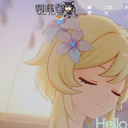
首
二次
页
元
Hel