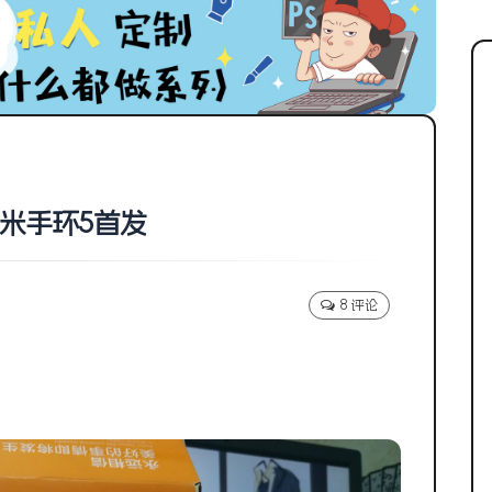
小米手环5首发
8 评论