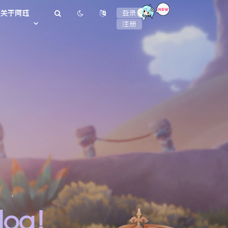
or
关于阿珏
登录
注册
log！