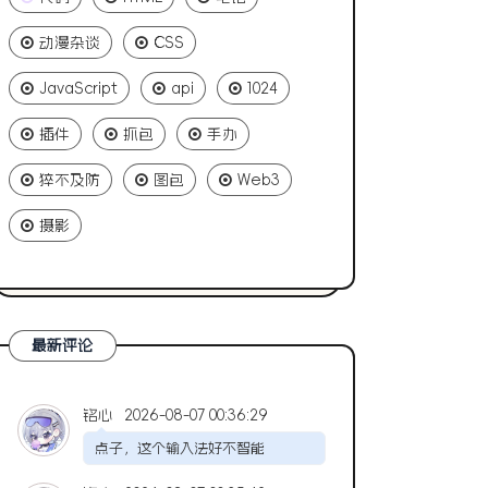
动漫杂谈
CSS
JavaScript
api
1024
插件
抓包
手办
猝不及防
图包
Web3
摄影
最新评论
铭心
2026-08-07 00:36:29
点子，这个输入法好不智能