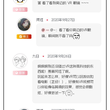
害 看了看我旁边的 VR 眼镜 ~~~
游客
阿珏
2020年9月27日
@ --
@–：看了看你旁边的VR眼
镜，瞬间就不香了吗
博主
九日
2020年9月26日
啊啊啊我还没碰过VR这种高科技的东
西呢！羡慕阿珏了啊
。
游客
玩起来怎么样，好像VR可以玩游戏和
看电影（正经！），好像有VR视频可
以体验身临其境的效果，感觉会很酷
炫，好像尝试一下
。