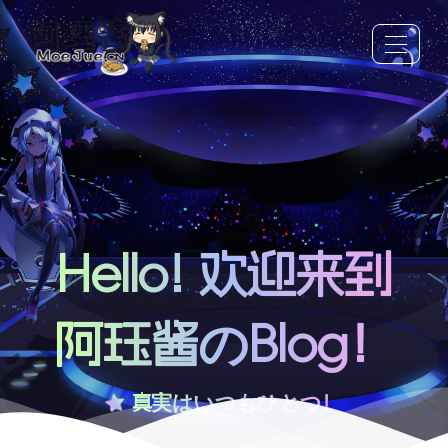
Hello! 欢迎来到
阿珏酱のBlog！
真実はいつもひとつ！