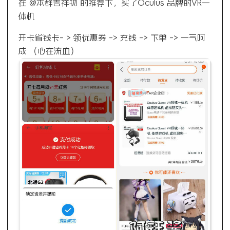
在 @本群吉祥物 的推荐下，买了Oculus 品牌的VR一
体机
开卡省钱卡- > 领优惠券 -> 充钱 -> 下单 -> 一气呵
成 （心在流血）