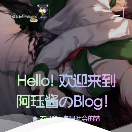
Hello! 欢迎来到
阿珏酱のBlog！
不是我，都是社会的错