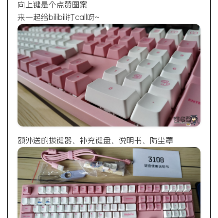
向上键是个点赞图案
来一起给bilibili打call呀~
额外送的拔键器、补充键盘、说明书、防尘罩