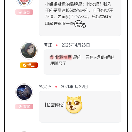
小姐姐键盘的品牌是：ikbc吧？我入
手的是高达108键茶轴的，自我感觉还
游客
不错，之前买了个Akko，总感觉ikbc
用起要舒服一些
阿珏
2025年4月23日
@ 北湫博客
是的。只有它和哔哩哔
哩联名了
博主
衫义孑
2021年1月29日
[私密评论]
游客