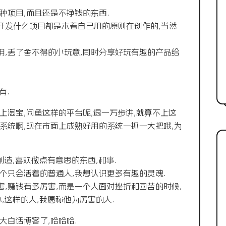
种项目,而且还是不挣钱的东西.
开发什么项目都是本着自己用的原则在创作的,当然
用,丢了舍不得的小玩意,同时分享好玩有趣的产品给
有.
上淘宝,闲鱼这样的平台呢,退一万步讲,就算不上这
系统啊,现在市面上成熟好用的系统一抓一大把哦,为
创造,喜欢做点有意思的东西,和事.
个只会活着的普通人,我想认识更多有趣的灵魂.
,赚钱有多厉害,而是一个人面对挫折和困苦的时候,
,这样的人,我愿称他为厉害的人.
大白话博客了,哈哈哈.