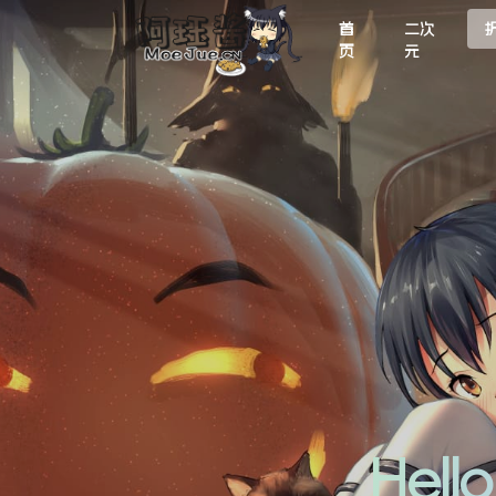
首
二次
页
元
Hel