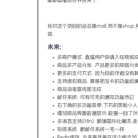
能都直接给合并进来了.
我对这个项目的命名是mall,而不是sho
店.
未来:
多商户模式. 直接用户申请入驻商城
商品多产品分类. 产品更多的规格分
更多的支付方式. 因为目前作者没有
支持虚拟商品. 算是把发卡的功能给
商品海报宣传图生成
邮件系统. 可有可无的通知功能而已
右下角的多功能菜单.下方的笑脸小人
增加商品界面数据显示.数据一目了然
多语言支持(i18n). 跟随国际化潮流,
短信系统. 跟邮件系统一毛一样
Redis缓存. 本来是准备在这个版