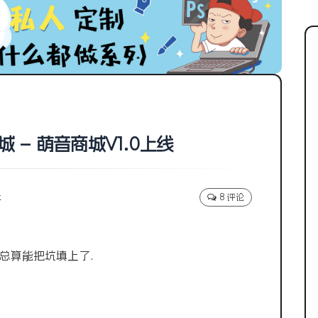
 – 萌音商城V1.0上线
k
8 评论
总算能把坑填上了.