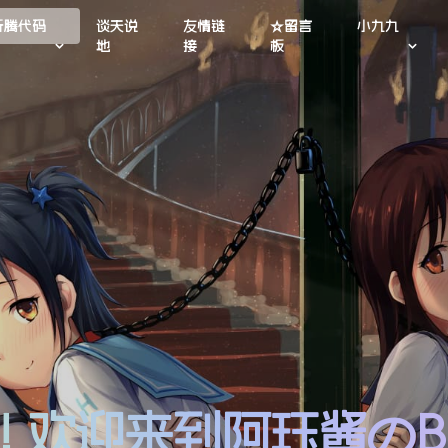
折腾代码
谈天说
友情链
☆留言
小九九
地
接
板
lo! 欢迎来到阿珏酱のB