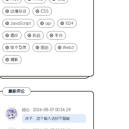
动漫杂谈
CSS
JavaScript
api
1024
插件
抓包
手办
猝不及防
图包
Web3
摄影
最新评论
铭心
2026-08-07 00:36:29
点子，这个输入法好不智能