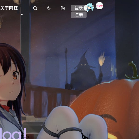
or
关于阿珏
登录
注册
log！