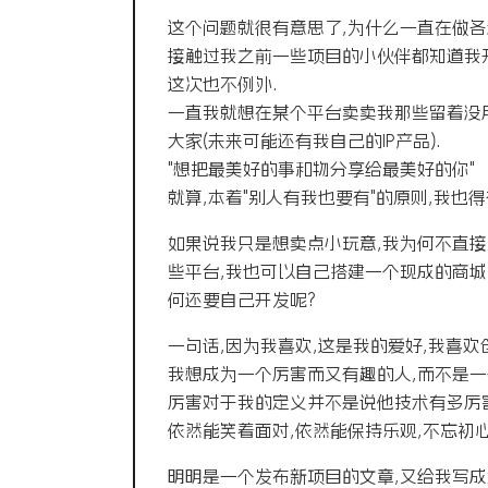
这个问题就很有意思了,为什么一直在做各
接触过我之前一些项目的小伙伴都知道我
这次也不例外.
一直我就想在某个平台卖卖我那些留着没
大家(未来可能还有我自己的IP产品).
"想把最美好的事和物分享给最美好的你"
就算,本着"别人有我也要有"的原则,我也得
如果说我只是想卖点小玩意,我为何不直接
些平台,我也可以自己搭建一个现成的商城
何还要自己开发呢?
一句话,因为我喜欢,这是我的爱好,我喜欢
我想成为一个厉害而又有趣的人,而不是一
厉害对于我的定义并不是说他技术有多厉害
依然能笑着面对,依然能保持乐观,不忘初心
明明是一个发布新项目的文章,又给我写成