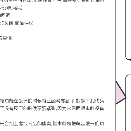
,自动监控到到账,无须外置程序,监控系统有新订单自
少资源消耗)
动回调
修改头像,商品评论
流查询
,新功能在设计的时候就已经考虑到了,数据库和代码
击了没有反应的时候不要紧张,因为它后面根本就没有
来会加上虚拟商品的售卖,基本就是把
萌音发卡
的功