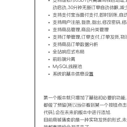
支持虚拟币USDT(只需填写钱包地址
动启动,30分钟无新订单自动休眠,减
支持支付宝当面付支付,即时到账,自
支持用户注册,登录,登出,修改密码,
支持商品管理,商品分类管理
支持订单管理,订单支付,订单发货,物
支持商品订单数据分析
全站响应式布局
前后端分离
MySQL线程池
系统的基本信息设置
第一个版本就只增加了基础和必要的功能
都做了预留(所以当你看到某一个按钮点
代码),会在未来的版本中进行添加.
目前商城售卖的是一种实物发货的形式,未