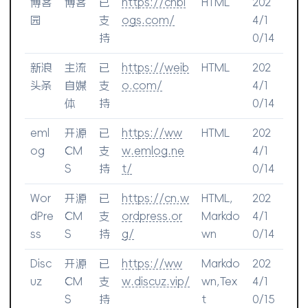
博客
博客
已
https://cnbl
HTML
202
园
支
ogs.com/
4/1
持
0/14
新浪
主流
已
https://weib
HTML
202
头条
自媒
支
o.com/
4/1
体
持
0/14
eml
开源
已
https://ww
HTML
202
og
CM
支
w.emlog.ne
4/1
S
持
t/
0/14
Wor
开源
已
https://cn.w
HTML,
202
dPre
CM
支
ordpress.or
Markdo
4/1
ss
S
持
g/
wn
0/14
Disc
开源
已
https://ww
Markdo
202
uz
CM
支
w.discuz.vip/
wn,Tex
4/1
S
持
t
0/15