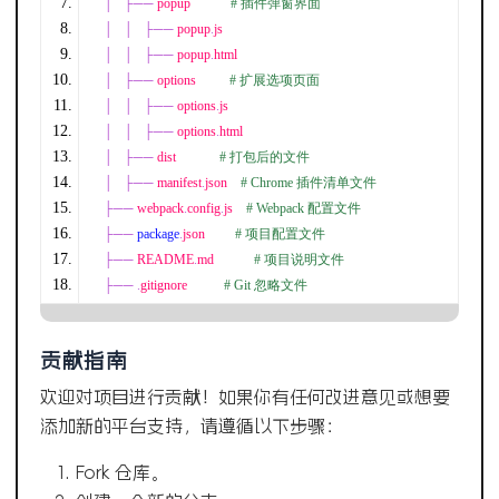
│
├──
 popup            
# 插件弹窗界面
│
│
├──
 popup
.
js
│
│
├──
 popup
.
html
│
├──
 options          
# 扩展选项页面
│
│
├──
 options
.
js
│
│
├──
 options
.
html
│
├──
 dist             
# 打包后的文件
│
├──
 manifest
.
json    
# Chrome 插件清单文件
├──
 webpack
.
config
.
js    
# Webpack 配置文件
├──
package
.
json         
# 项目配置文件
├──
 README
.
md            
# 项目说明文件
├──
.
gitignore           
# Git 忽略文件
贡献指南
欢迎对项目进行贡献！如果你有任何改进意见或想要
添加新的平台支持，请遵循以下步骤：
Fork 仓库。