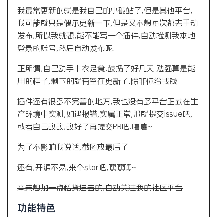
我最常更新的就是我自己的小破站了,但是其他平台,
我可能就只是偶尔更新一下,但是又不想每次都去手动
发布,所以我就想,能不能写一个插件,自动检测我本地
登录的账号,然后自动发布呢.
正所谓,自己动手丰衣足食.鼓捣了好几天.勉强算是能
用的样子,剩下的就有空在更新了.
除非你给我钱
插件还有很多不完善的地方,我也没有多平台正式在生
产环境中实测,如遇报错,实属正常,那就提交issue吧,
或者自己改改,改好了再提交PR吧.嘻嘻~
为了不影响我说话,截图放最后了
还有,开源不易,来个star吧,嘿嘿嘿~
本来想加一点私货进去的,自动关注我的社区平台
功能特色