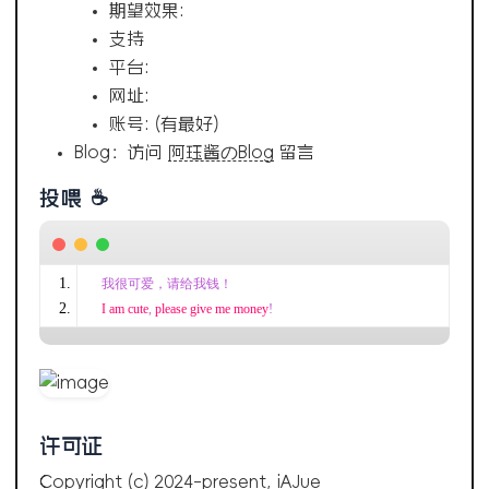
期望效果:
支持
平台:
网址:
账号: (有最好)
Blog：访问
阿珏酱のBlog
留言
投喂 ☕
我很可爱，请给我钱！
I am cute
,
 please give me money
!
许可证
Copyright (c) 2024-present, iAJue