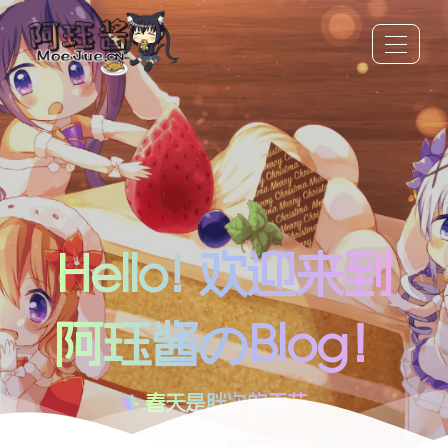
Hello! 欢迎来到
阿珏酱のBlog！
春天是胖次的季节。