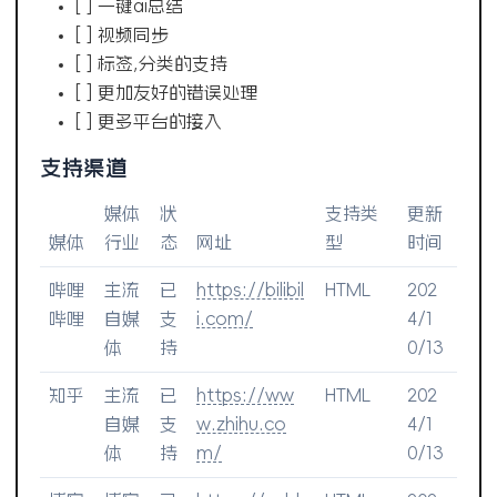
[ ] 一键ai总结
[ ] 视频同步
[ ] 标签,分类的支持
[ ] 更加友好的错误处理
[ ] 更多平台的接入
支持渠道
媒体
状
支持类
更新
媒体
行业
态
网址
型
时间
哔哩
主流
已
https://bilibil
HTML
202
哔哩
自媒
支
i.com/
4/1
体
持
0/13
知乎
主流
已
https://ww
HTML
202
自媒
支
w.zhihu.co
4/1
体
持
m/
0/13