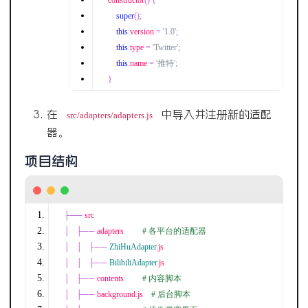
constructor
()
{
super
();
this
.
version 
=
'1.0'
;
this
.
type 
=
'Twitter'
;
this
.
name 
=
'推特'
;
}
在
中导入并注册新的适配
src/adapters/adapters.js
器。
项目结构
├──
 src
│
├──
 adapters         
# 各平台的适配器
│
│
├──
ZhiHuAdapter
.
js
│
│
├──
BilibiliAdapter
.
js
│
├──
 contents         
# 内容脚本
│
├──
 background
.
js    
# 后台脚本