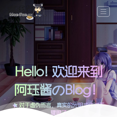
Hello! 欢迎来到
阿珏酱のBlog！
对于虚伪而言，真实的光明或许过于
耀眼了