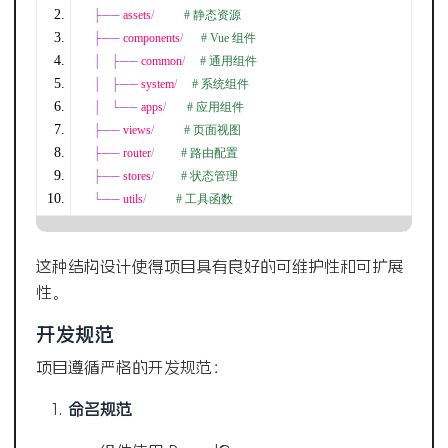
├──
 assets
/
# 静态资源
├──
 components
/
# Vue 组件
│
├──
 common
/
# 通用组件
│
├──
 system
/
# 系统组件
│
└──
 apps
/
# 应用组件
├──
 views
/
# 页面视图
├──
 router
/
# 路由配置
├──
 stores
/
# 状态管理
└──
 utils
/
# 工具函数
这种结构设计使得项目具有良好的可维护性和可扩展
性。
开发规范
项目遵循严格的开发规范：
命名规范