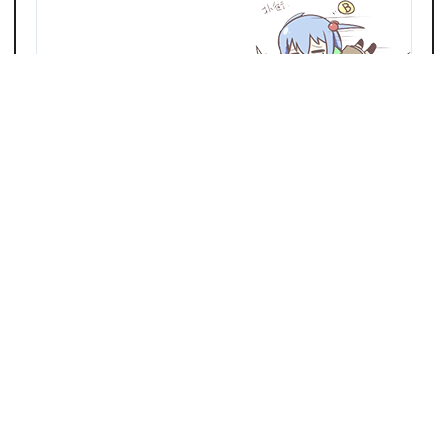
来一发吗?
OωO表情
相关阅读
🌸 四月、樱花，还有一场不会停…