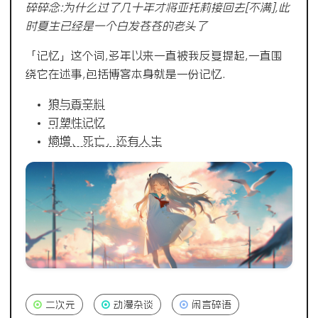
碎碎念:为什么过了几十年才将亚托莉接回去[不满],此
时夏生已经是一个白发苍苍的老头了
「记忆」这个词,多年以来一直被我反复提起,一直围
绕它在述事,包括博客本身就是一份记忆.
狼与香辛料
可塑性记忆
熵增、死亡，还有人生
二次元
动漫杂谈
闲言碎语