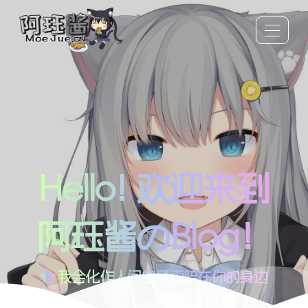
Hello! 欢迎来到
阿珏酱のBlog！
我会化作人间的风雨陪在你的身边