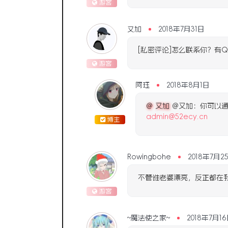
游客
又加
2018年7月31日
[私密评论]怎么联系你？有
游客
阿珏
2018年8月1日
@ 又加
@又加：你可以通
admin@52ecy.cn
博主
Rowingbohe
2018年7月2
不管谁老婆漂亮，反正都在
游客
~魔法使之家~
2018年7月1