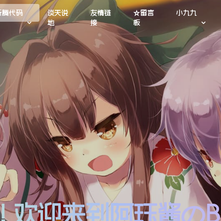
折腾代码
谈天说
友情链
☆留言
小九九
地
接
板
lo! 欢迎来到阿珏酱のB