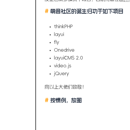
#
萌音社区的诞生归功于如下项目
thinkPHP
layui
fly
Onedrive
layuiCMS 2.0
video.js
jQuery
向以上大佬们致敬！
#
按惯例，放图