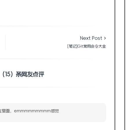
Next Post
[笔记]Git常用命令大全
（15）条网友点评
，在里面，emmmmmmmmm感觉