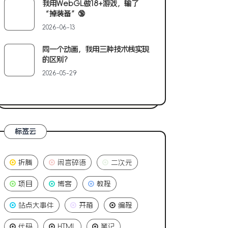
我用WebGL做18+游戏，输了
“掉装备”🔞
2026-06-13
同一个动画，我用三种技术栈实现
的区别?
2026-05-29
标签云
折腾
闲言碎语
二次元
项目
博客
教程
站点大事件
开箱
编程
代码
HTML
笔记