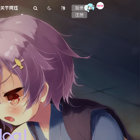
or
关于阿珏
登录
注册
log！