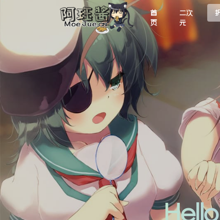
首
二次
页
元
Hel