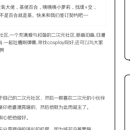
女装大佬，基佬百合，咦咦咦小萝莉，找缓♀交，
，不是百合就是基。快来和我们签订契约吧~~
社区,一个充满爱与和谐的二次元社区,新番旧番,日漫
.一起吐槽刷弹幕,寻找cosplay同好,还可以与大家
界
于自己的二次元社区
，然后一群喜欢二次元的小伙伴
是你老婆漂亮啥的，然后他就为此而诞生了。
用心把他做好。
乐分享
提供
的洛杉矶机房，因为域名没备案嘛