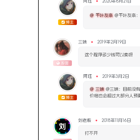
阿珏
2020年6月21日
@ 千叶友奈
@千叶友奈：
博主
三妹
2019年2月19日
这个程序多少钱可以卖呀
游客
阿珏
2019年3月2日
@ 三妹
@三妹：目前没有
价格也会超过大部分人预
博主
刘老板
2018年11月16日
打不开