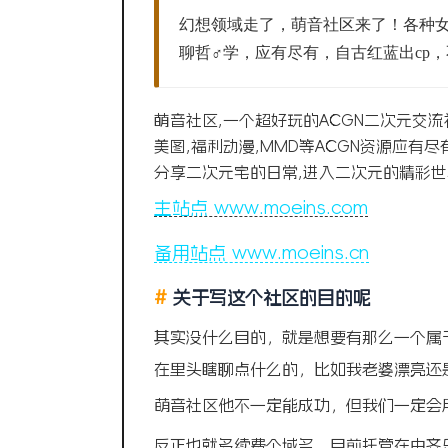
幻想领域走了，萌音社区来了！各种
聊哲♂学，应有尽有，自古红蓝出cp
萌音社区,一个超好玩的ACGN二次元交流
美图,福利动漫,MMD等ACGN资源应有尽有
分享二次元宅的日常,进入二次元的精彩世
主站点 www.moeins.com
备用站点 www.moeins.cn
#
关于写这个社区的目的呢
其实没什么目的，就是想要有那么一个属
在里头瞎聊点什么的，比如我老婆漂亮还
萌音社区他不一定能成功，但我们一定会
反正也就多续费个域名，目前托管在由
齐