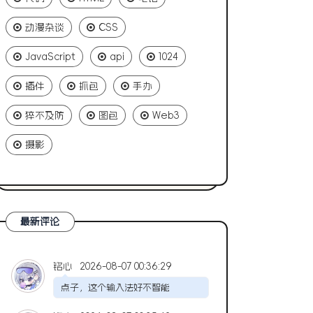
动漫杂谈
CSS
JavaScript
api
1024
插件
抓包
手办
猝不及防
图包
Web3
摄影
最新评论
铭心
2026-08-07 00:36:29
点子，这个输入法好不智能