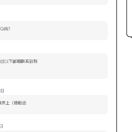
QQ吗？
过以下邮箱联系到我
5日
我床上（捂脸逃
6日