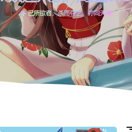
己所欲者，杀而夺之，亦同天赐