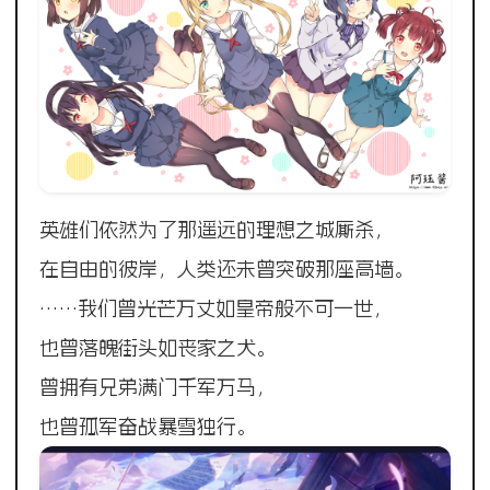
英雄们依然为了那遥远的理想之城厮杀，
在自由的彼岸，人类还未曾突破那座高墙。
……我们曾光芒万丈如皇帝般不可一世，
也曾落魄街头如丧家之犬。
曾拥有兄弟满门千军万马，
也曾孤军奋战暴雪独行。