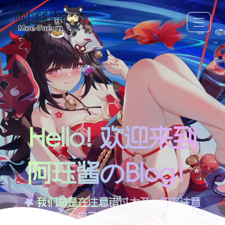
Hello! 欢迎来到
阿珏酱のBlog！
我们总是在注意错过太多，却不注意
自己拥有多少。