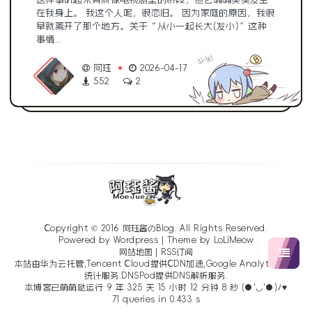
在我身上。 我这个人呢，很恋旧。 因为家庭的原因，我很
早就离开了那个地方。关于“从小一起长大(发小)”这种
事情...
阿珏
2026-04-17
552
2
Copyright © 2016
阿珏酱のBlog
. All Rights Reserved.
Powered by Wordpress | Theme by
LoLiMeow
网站地图
|
RSS订阅
本站由华为云托管,Tencent Cloud提供CDN加速,Google Analytics提供
统计服务.DNSPod提供DNS解析服务.
本博客已萌萌哒运行 9 年 325 天 15 小时 12 分钟 8 秒 (●'◡'●)ﾉ♥
71 queries in 0.433 s