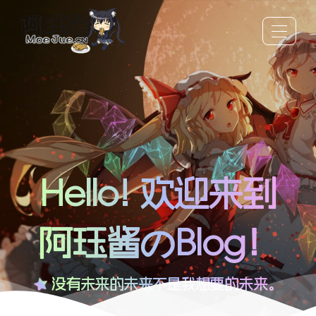
Hello! 欢迎来到
阿珏酱のBlog！
没有未来的未来不是我想要的未来。