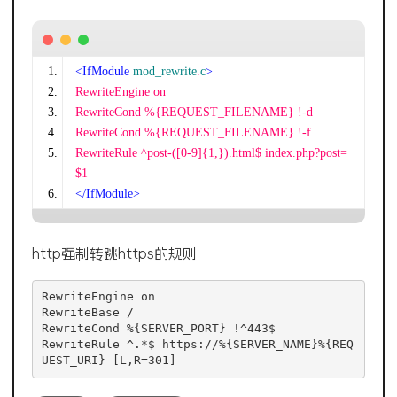
<IfModule
mod_rewrite
.
c
>
RewriteEngine on  
RewriteCond %{REQUEST_FILENAME} !-d 
RewriteCond %{REQUEST_FILENAME} !-f 
RewriteRule ^post-([0-9]{1,}).html$ index.php?post=
$1 
</IfModule>
http强制转跳https的规则
RewriteEngine on

RewriteBase / 

RewriteCond %{SERVER_PORT} !^443$

RewriteRule ^.*$ https://%{SERVER_NAME}%{REQ
UEST_URI} [L,R=301]