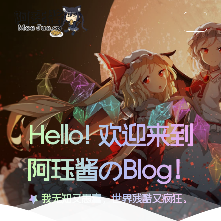
Hello! 欢迎来到
阿珏酱のBlog！
我无知又愚蠢，世界残酷又疯狂。