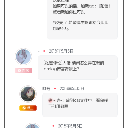
如果可以的话，加我qq：{和谐}
或者我加你也可以
找2天了 希望博主能够给我用用
感激不尽
-
2018年5月5日
[私密评论]大佬 请问怎么弄在我的
emlog博客背景上？
游客
阿珏
2018年5月5日
@ -
@-：放到css文件中，看你楼
下引用教程
博主
-
2018年5月5日