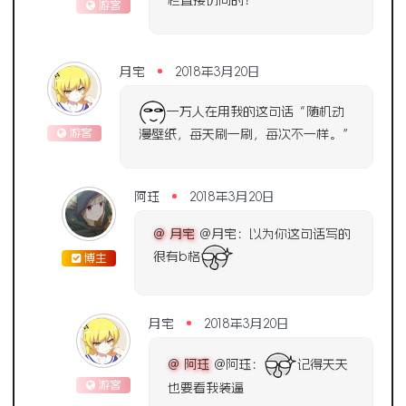
游客
月宅
2018年3月20日
一万人在用我的这句话“随机动
游客
漫壁纸，每天刷一刷，每次不一样。”
阿珏
2018年3月20日
@ 月宅
@月宅：以为你这句话写的
很有b格
博主
月宅
2018年3月20日
@ 阿珏
@阿珏：
记得天天
游客
也要看我装逼