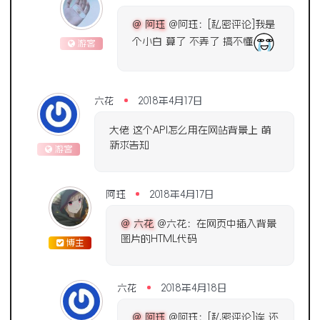
@ 阿珏
@阿珏：[私密评论]我是
个小白 算了 不弄了 搞不懂
游客
六花
2018年4月17日
大佬 这个API怎么用在网站背景上 萌
新求告知
游客
阿珏
2018年4月17日
@ 六花
@六花：在网页中插入背景
图片的HTML代码
博主
六花
2018年4月18日
@ 阿珏
@阿珏：[私密评论]诶 还