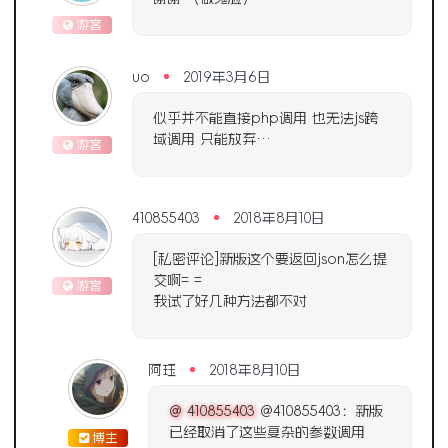
游客
uo
2019年3月6日
似乎并不能直接php调用 也无法js跨
域调用 只能放弃···
游客
410855403
2018年8月10日
[私密评论]新版这个要返回json怎么提
交啊= =
游客
我试了好几种方法都不对
阿珏
2018年8月10日
@ 410855403
@410855403：新版
已经取消了这些复杂的参数调用
博主