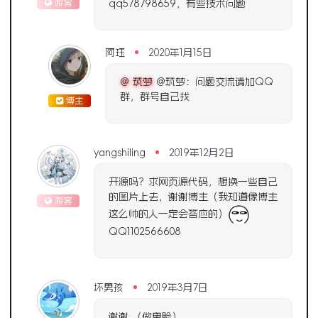
游客
qq578798659，有些技术问题
阿珏
2020年1月15日
@ 筑梦
@筑梦：问题交流请加QQ
群，群号自己找
博主
yangshiling
2019年12月2日
开源吗？求网页源代码，想换一些自己
的图片上去，谢谢博主（我知道像博主
游客
这么帅的人一定会答应的）
QQ1102566608
坏男孩
2019年3月7日
谢谢 （做鬼脸）