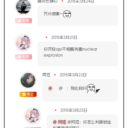
晚风也挽你
2018年3月24日
万分感谢~
游客
2018年3月21日
你开放api不怕服务器nuclear
explosion
游客
阿珏
2018年3月22日
@
@ ：我比较叼
博主
2018年3月23日
@ 阿珏
@阿珏：你怎么判断地址
栏直接访问的？