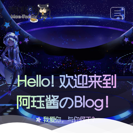
Hello! 欢迎来到
阿珏酱のBlog！
我爱你，与你何干？