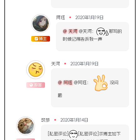
阿珏
2020年1月19日
@ 天河
@天河：
那写的
博主
时候记得告诉我一声
天河
2020年1月19日
@ 阿珏
@阿珏：
没问
游客
题
筑梦
2020年1月14日
[私密评论]
[私密评论]求博主加下