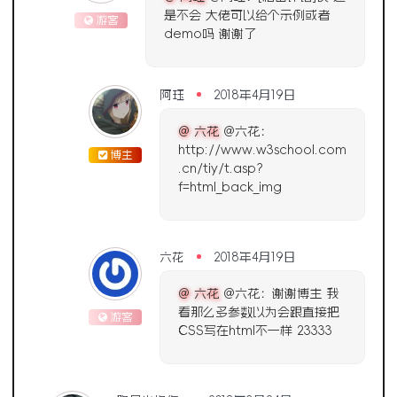
是不会 大佬可以给个示例或者
游客
demo吗 谢谢了
阿珏
2018年4月19日
@ 六花
@六花：
http://www.w3school.com
博主
.cn/tiy/t.asp?
f=html_back_img
六花
2018年4月19日
@ 六花
@六花：谢谢博主 我
看那么多参数以为会跟直接把
游客
CSS写在html不一样 23333