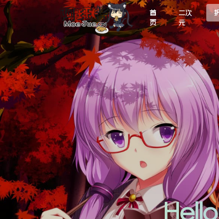
首
二次
页
元
Hel