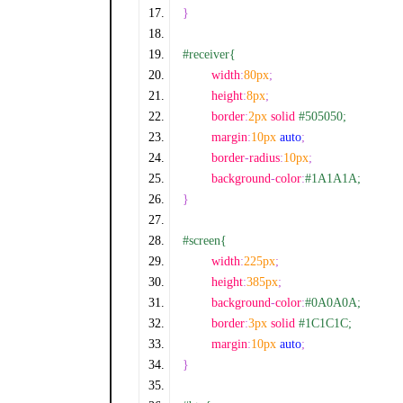
}
#receiver{
	width
:
80px
;
	height
:
8px
;
	border
:
2px
 solid 
#505050;
	margin
:
10px
auto
;
	border
-
radius
:
10px
;
	background
-
color
:
#1A1A1A;
}
#screen{
	width
:
225px
;
	height
:
385px
;
	background
-
color
:
#0A0A0A;
	border
:
3px
 solid 
#1C1C1C;
	margin
:
10px
auto
;
}