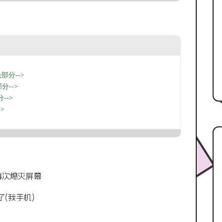
头部分-->
部分-->
-->
->
再次熄灭屏幕
(我手机)