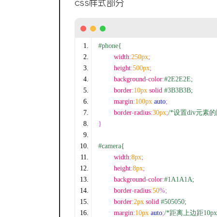
css样式部分
#phone{
	width
:
250px
;
	height
:
500px
;
	background
-
color
:
#2E2E2E;
	border
:
10px
 solid 
#3B3B3B;
	margin
:
100px
auto
;
	border
-
radius
:
30px
;
/*设置div元素
}
#camera{
	width
:
8px
;
	height
:
8px
;
	background
-
color
:
#1A1A1A;
	border
-
radius
:
50
%;
	border
:
2px
 solid 
#505050;
	margin
:
10px
auto
;
/*距离上边距10p