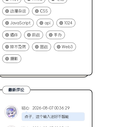
动漫杂谈
CSS
JavaScript
api
1024
插件
抓包
手办
猝不及防
图包
Web3
摄影
最新评论
铭心
2026-08-07 00:36:29
点子，这个输入法好不智能