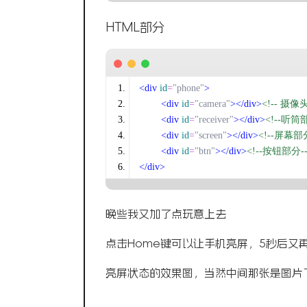
HTML部分
<div
id
=
"phone"
>
<div
id
=
"camera"
></div>
<!-- 摄像
<div
id
=
"receiver"
></div>
<!--听筒
<div
id
=
"screen"
></div>
<!--屏幕部分
<div
id
=
"btn"
></div>
<!--按钮部分-
</div>
晚些我又加了点玩意上去
点击Home键可以让手机亮屏，5秒后又
亮屏状态的效果图，当然中间那张是图片了