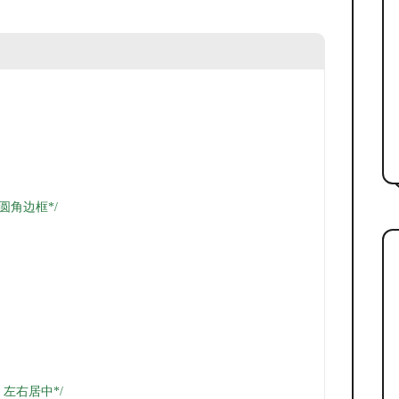
的圆角边框*/
x 左右居中*/