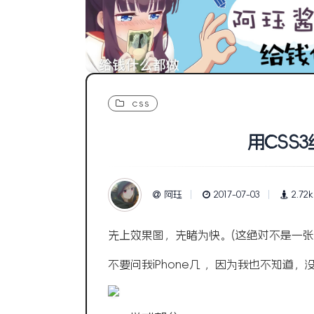
css
用CSS3
阿珏
2017-07-03
2.72k
先上
效果图，先睹为快。(这绝对不是一张
不要问我iPhone几 ，因为我也不知道