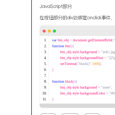
JavaScript部分
在按钮部分的div处绑定onclick事
var
 btn_obj 
=
 document
.
getElementById
(
"
function
 btn
(){
	btn_obj
.
style
.
background 
=
"url(1.jp
	btn_obj
.
style
.
backgroundSize 
=
"225
	setTimeout
(
"black()"
,
5000
);
}
function
 black
(){
	btn_obj
.
style
.
background 
=
"none"
;
	btn_obj
.
style
.
backgroundColor 
=
"#
}