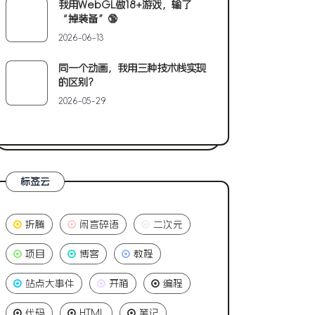
我用WebGL做18+游戏，输了
“掉装备”🔞
2026-06-13
同一个动画，我用三种技术栈实现
的区别?
2026-05-29
标签云
折腾
闲言碎语
二次元
项目
博客
教程
站点大事件
开箱
编程
代码
HTML
笔记