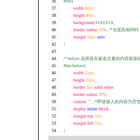
#btn{
	width
:
40px
;
	height
:
40px
;
	background
:
#1A1A1A;
	border
-
radius
:
50
%;
/*当宽高相同时
	margin
:
10px
auto
;
}
/*:before 选择器在被选元素的内容前面
#btn:before{
	width
:
22px
;
	height
:
22px
;
	border
:
2px
 solid white
;
	border
-
radius
:
30
%;
	content
:
""
;
/*即使插入的内容为空
	display
:
inline
-
block
;
	margin
-
top
:
7px
;
	margin
-
left
:
7px
;
}