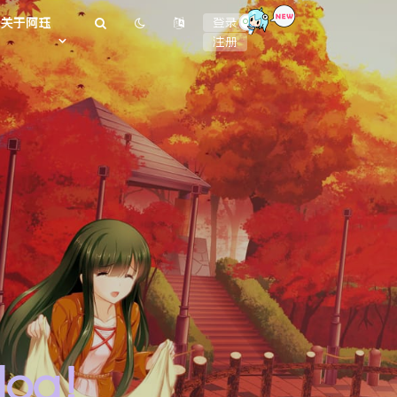
or
关于阿珏
登录
注册
log！