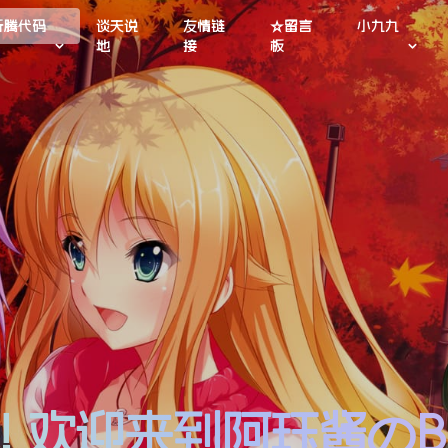
折腾代码
谈天说
友情链
☆留言
小九九
地
接
板
lo! 欢迎来到阿珏酱のB