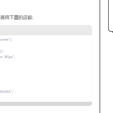
件，调用下面的函数;
screen"
);
g)"
;
px 385px"
;
0A0A0A"
;