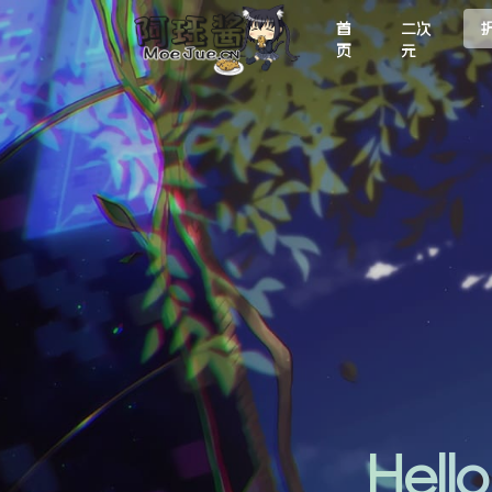
首
二次
页
元
Hel