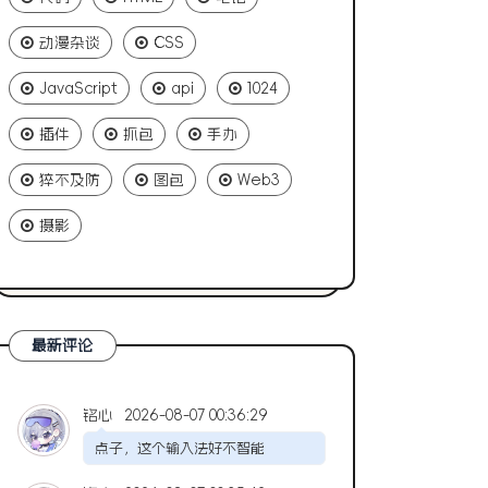
动漫杂谈
CSS
JavaScript
api
1024
插件
抓包
手办
猝不及防
图包
Web3
摄影
最新评论
铭心
2026-08-07 00:36:29
点子，这个输入法好不智能