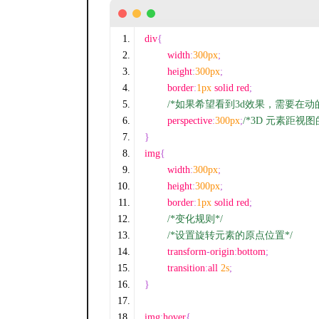
div
{
	width
:
300px
;
	height
:
300px
;
	border
:
1px
 solid red
;
/*如果希望看到3d效果，需要在动的这
	perspective
:
300px
;
/*3D 元素距
}
img
{
	width
:
300px
;
	height
:
300px
;
	border
:
1px
 solid red
;
/*变化规则*/
/*设置旋转元素的原点位置*/
	transform
-
origin
:
bottom
;
	transition
:
all 
2s
;
}
img
:
hover
{