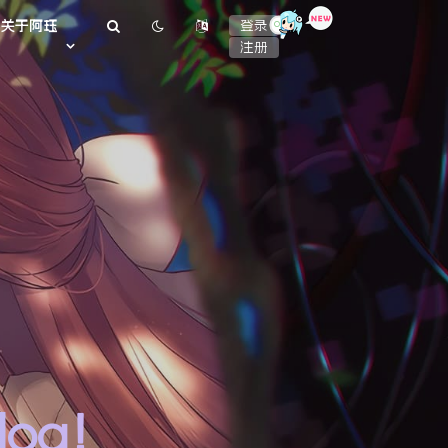
or
关于阿珏
登录
注册
log！