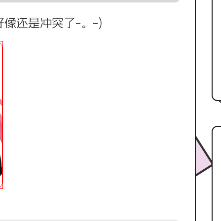
像还是冲突了-。-)