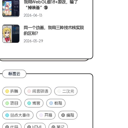
我用WebGL做18+游戏，输了
“掉装备”🔞
2026-06-13
同一个动画，我用三种技术栈实现
的区别?
2026-05-29
标签云
折腾
闲言碎语
二次元
项目
博客
教程
站点大事件
开箱
编程
代码
HTML
笔记