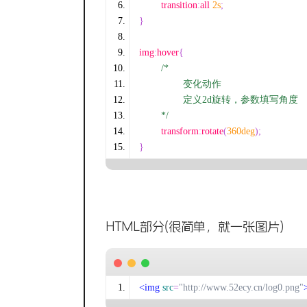
	transition
:
all 
2s
;
}
img
:
hover
{
/*
		变化动作
		定义2d旋转，参数填写角度
	*/
	transform
:
rotate
(
360deg
);
}
HTML部分(很简单，就一张图片)
<img
src
=
"http://www.52ecy.cn/log0.png"