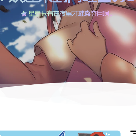
星星只有在夜里才璀璨夺目啊。