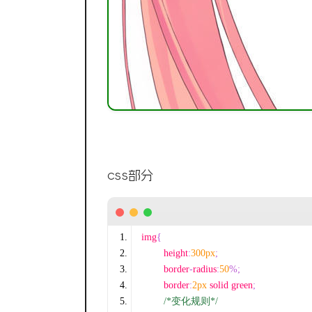
css部分
img
{
	height
:
300px
;
	border
-
radius
:
50
%;
	border
:
2px
 solid green
;
/*变化规则*/