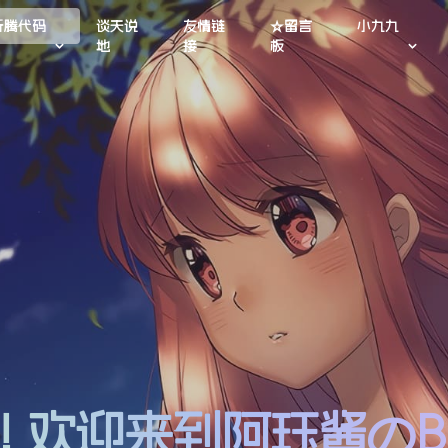
折腾代码
谈天说
友情链
☆留言
小九九
地
接
板
lo! 欢迎来到阿珏酱のB